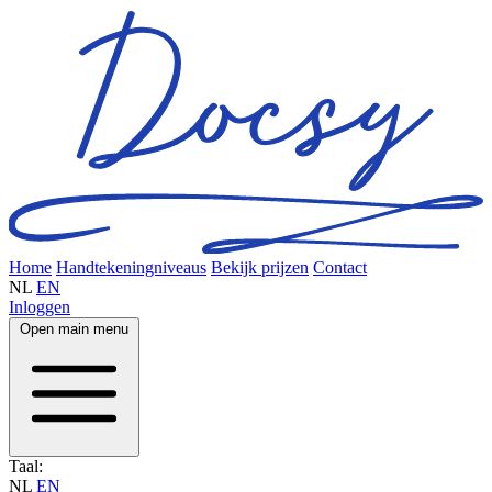
Home
Handtekeningniveaus
Bekijk prijzen
Contact
NL
EN
Inloggen
Open main menu
Taal:
NL
EN