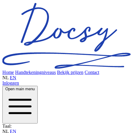
Home
Handtekeningniveaus
Bekijk prijzen
Contact
NL
EN
Inloggen
Open main menu
Taal:
NL
EN