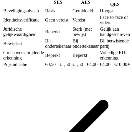
SES
AES
QES
Beveiligingsniveau
Basis
Gemiddeld
Hoogst
Face-to-face of
Identiteitsverificatie
Geen vereist
Vereist
video
Juridische
Sterk (met
Gelijk aan
Beperkt
gelijkwaardigheid
bewijs)
handgeschreven
Bij
Bij
Bij betwistende
Bewijslast
ondertekenaar
ondertekenaar
partij
Grensoverschrijdende
Volledige EU-
Beperkt
Beperkt
erkenning
erkenning
Prijsindicatie
€0,50 - €1,50
€1,50 - €4,00
€4,00 - €10,00+